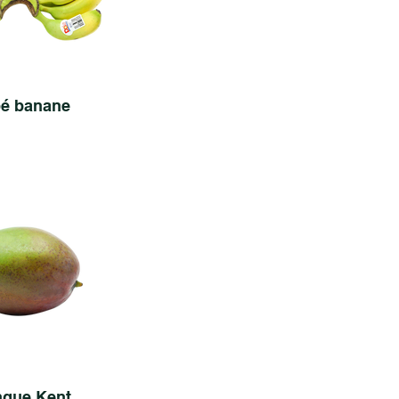
é banane
gue Kent