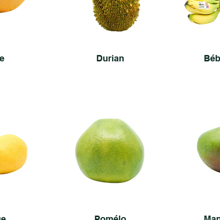
e
Durian
Béb
ue
Pomélo
Man