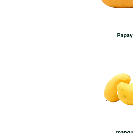
Papay
mang